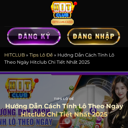
Chuyển
đến
nội
dung
HITCLUB
»
Tips Lô Đề
»
Hướng Dẫn Cách Tính Lô
Theo Ngày Hitclub Chi Tiết Nhất 2025
TIPS LÔ ĐỀ
Hướng Dẫn Cách Tính Lô Theo Ngày
Hitclub Chi Tiết Nhất 2025