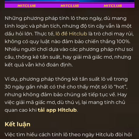
Những phương pháp tính lô theo ngày, dù mang
tính logic và phân tích, nhưng độ tin cậy vẫn là một
dấu hỏi lớn. Thực tế,
lô đề Hitclub
là trò chơi may rủi,
không có quy luật nào đảm bảo chiến thắng 100%.
Nhiều người chơi dựa vào các phương pháp như soi
cầu, thống kê tần suất, hay giải mã giấc mơ, nhưng
kết quả vẫn khó đoán định.
Ví dụ, phương pháp thống kê tần suất lô về trong
30 ngày gần nhất có thể cho thấy một số lô “hot”,
nhưng không đảm bảo chúng sẽ tiếp tục về. Hay
việc giải mã giấc mơ, dù thú vị, lại mang tính chủ
quan cao khi
tải app Hitclub
.
Kết luận
Việc tìm hiểu cách tính lô theo ngày Hitclub đòi hỏi