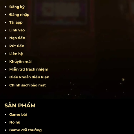
Đăng ký
Đăng nhập
Tải app
Link vào
Nạp tiền
Rút tiền
Liên hệ
Khuyến mãi
Miễn trừ trách nhiệm
Điều khoản điều kiện
Chính sách bảo mật
SẢN PHẨM
Game bài
Nổ hũ
Game đổi thưởng