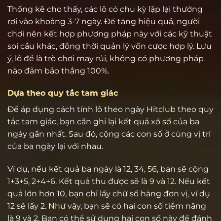
Thống kê cho thấy, các lô có chu kỳ lặp lại thường
rơi vào khoảng 3-7 ngày. Để tăng hiệu quả, người
chơi nên kết hợp phương pháp này với các kỹ thuật
soi cầu khác, đồng thời quản lý vốn cược hợp lý. Lưu
ý, lô đề là trò chơi may rủi, không có phương pháp
nào đảm bảo thắng 100%.
Dựa theo quy tắc tam giác
Để áp dụng cách tính lô theo ngày Hitclub theo quy
tắc tam giác, bạn cần ghi lại kết quả xổ số của ba
ngày gần nhất. Sau đó, cộng các con số ở cùng vị trí
của ba ngày lại với nhau.
Ví dụ, nếu kết quả ba ngày là 12, 34, 56, bạn sẽ cộng
1+3+5, 2+4+6. Kết quả thu được sẽ là 9 và 12. Nếu kết
quả lớn hơn 10, bạn chỉ lấy chữ số hàng đơn vị, ví dụ
12 sẽ lấy 2. Như vậy, bạn sẽ có hai con số tiềm năng
là 9 và 2. Bạn có thể sử dụng hai con số này để đánh