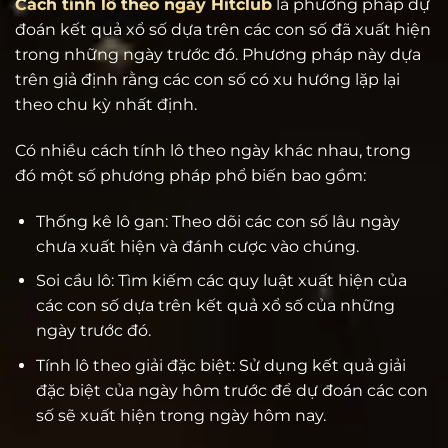
Cách tính lô theo ngày Hitclub
là phương pháp dự
đoán kết quả xổ số dựa trên các con số đã xuất hiện
trong những ngày trước đó. Phương pháp này dựa
trên giả định rằng các con số có xu hướng lặp lại
theo chu kỳ nhất định.
Có nhiều cách tính lô theo ngày khác nhau, trong
đó một số phương pháp phổ biến bao gồm:
Thống kê lô gan: Theo dõi các con số lâu ngày
chưa xuất hiện và đánh cược vào chúng.
Soi cầu lô: Tìm kiếm các quy luật xuất hiện của
các con số dựa trên kết quả xổ số của những
ngày trước đó.
Tính lô theo giải đặc biệt: Sử dụng kết quả giải
đặc biệt của ngày hôm trước để dự đoán các con
số sẽ xuất hiện trong ngày hôm nay.