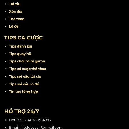
Tài xỉu
Xóc đĩa
Thể thao
Lô đề
TIPS CÁ CƯỢC
Tips đánh bài
Tips quay hũ
Tips chơi mini game
Tips cá cược thể thao
Tips soi cầu tài xỉu
Tips soi cầu lô đề
Tin tức tổng hợp
HỖ TRỢ 24/7
Hotline: +840789354993
Email:
hitclubcash@gmail.com