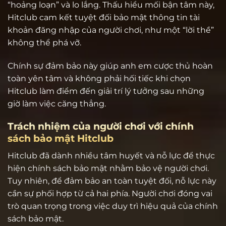
“hoảng loạn” và lo lắng. Thấu hiểu mối bận tâm này,
Hitclub cam kết tuyệt đối bảo mật thông tin tài
khoản đăng nhập của người chơi, như một “lời thề”
không thể phá vỡ.
Chính sự đảm bảo này giúp anh em cược thủ hoàn
toàn yên tâm và không phải hối tiếc khi chọn
Hitclub làm điểm đến giải trí lý tưởng sau những
giờ làm việc căng thẳng.
Trách nhiệm của người chơi với chính
sách bảo mật Hitclub
Hitclub đã dành nhiều tâm huyết và nỗ lực để thực
hiện chính sách bảo mật nhằm bảo vệ người chơi.
Tuy nhiên, để đảm bảo an toàn tuyệt đối, nỗ lực này
cần sự phối hợp từ cả hai phía. Người chơi đóng vai
trò quan trọng trong việc duy trì hiệu quả của chính
sách bảo mật.