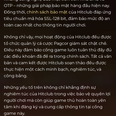
OTP – những giải pháp bảo mật hàng đầu hiện nay.
Đồng thời,
chính sách bảo mật
của Hitclub đáp ứng
tiêu chuẩn mã hóa SSL-128 bit, đảm bảo mức độ an
toàn cao nhất cho thông tin người chơi.
Không chỉ vậy, mọi hoạt động của Hitclub đều được
tổ chức quản lý cá cược Pagcor giám sát chặt chẽ.
Điều này đảm bảo cổng game luôn tuân thủ đầy đủ
các điều khoản đã đề ra trong chính sách. Tất cả văn
bản và cam kết được Hitclub soạn thảo đều được
thực hiện một cách minh bạch, nghiêm túc, và
công bằng.
Những yếu tố trên không chỉ khẳng định sự
nghiêm túc của Hitclub trong việc bảo vệ quyền lợi
người chơi mà còn giúp game thủ hoàn toàn yên
tâm khi đăng ký và cung cấp thông tin tại cổng
game này.