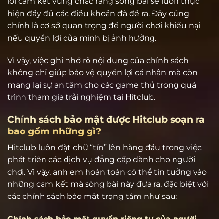
lời cam kết vững chắc rằng sòng bài sẽ luôn thực
hiện đầy đủ các điều khoản đã đề ra. Đây cũng
chính là cơ sở quan trọng để người chơi khiếu nại
nếu quyền lợi của mình bị ảnh hưởng.
Vì vậy, việc ghi nhớ rõ nội dung của chính sách
không chỉ giúp bảo vệ quyền lợi cá nhân mà còn
mang lại sự an tâm cho các game thủ trong quá
trình tham gia trải nghiệm tại Hitclub.
Chính sách bảo mật được Hitclub soạn ra
bao gồm những gì?
Hitclub luôn đặt chữ “tín” lên hàng đầu trong việc
phát triển các dịch vụ đẳng cấp dành cho người
chơi. Vì vậy, anh em hoàn toàn có thể tin tưởng vào
những cam kết mà sòng bài này đưa ra, đặc biệt với
các chính sách bảo mật trọng tâm như sau:
Chính sách bảo mật quyền riêng tư của người