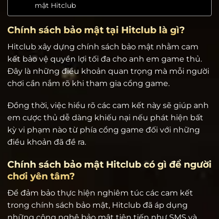
mật Hitclub
Chính sách bảo mật tại Hitclub là gì?
Hitclub xây dựng chính sách bảo mật nhằm cam
kết bảo vệ quyền lợi tối đa cho anh em game thủ.
Đây là những điều khoản quan trọng mà mỗi người
chơi cần nắm rõ khi tham gia cổng game.
Đồng thời, việc hiểu rõ các cam kết này sẽ giúp anh
em cược thủ dễ dàng khiếu nại nếu phát hiện bất
kỳ vi phạm nào từ phía cổng game đối với những
điều khoản đã đề ra.
Chính sách bảo mật Hitclub có gì để người
chơi yên tâm?
Để đảm bảo thực hiện nghiêm túc các cam kết
trong chính sách bảo mật, Hitclub đã áp dụng
những công nghệ bảo mật tiên tiến như SMS và