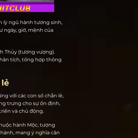
 lý ngũ hành tương sinh,
ư ngày, giờ, mệnh của
nh Thủy (tương vượng).
hân tích, tổng hợp thông
 lẻ
g với các con số chẵn lẻ,
ợng trưng cho sự ổn định,
 triển và chủ động.
 thuộc hành Mộc, tượng
ũ hành, mang ý nghĩa cân