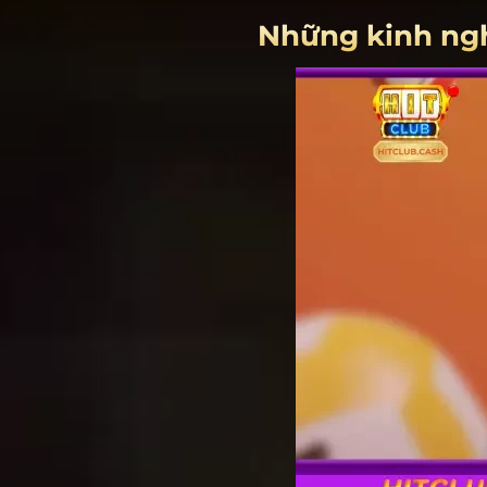
Những kinh ngh