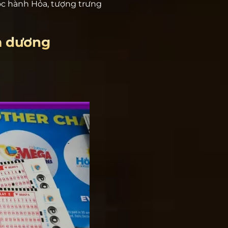
uộc hành Hỏa, tượng trưng
m dương