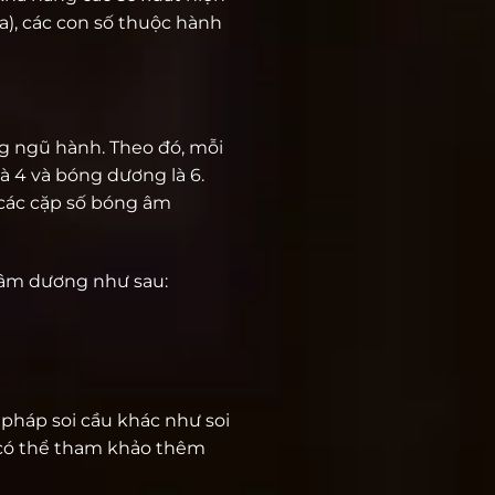
a), các con số thuộc hành
g ngũ hành. Theo đó, mỗi
à 4 và bóng dương là 6.
 các cặp số bóng âm
g âm dương như sau:
pháp soi cầu khác như soi
i có thể tham khảo thêm