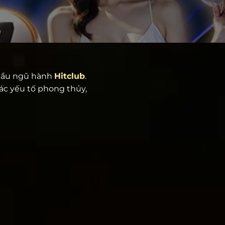
 cầu ngũ hành
Hitclub
.
ác yếu tố phong thủy,