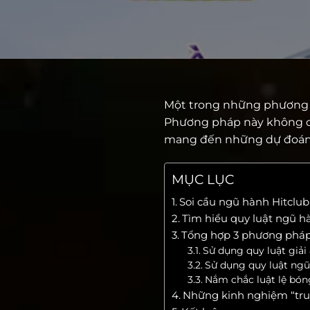
Một trong những phương p
Phương pháp này không ch
mang đến những dự đoán c
MỤC LỤC
Soi cầu ngũ hành Hitclub 
Tìm hiểu quy luật ngũ h
Tổng hợp 3 phương pháp
Sử dụng quy luật giải
Sử dụng quy luật ngũ 
Nắm chắc luật lệ bón
Những kinh nghiệm “truy