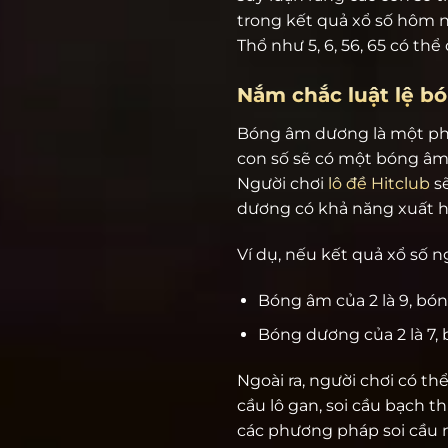
trong kết quả xổ số hôm n
Thổ như 5, 6, 56, 65 có th
Nắm chắc luật lệ b
Bóng âm dương là một phư
con số sẽ có một bóng âm 
Người chơi
lô đề Hitclub
sẽ
dương có khả năng xuất hi
Ví dụ, nếu kết quả xổ số n
Bóng âm của 2 là 9, bóng
Bóng dương của 2 là 7, b
Ngoài ra, người chơi có 
cầu lô gan, soi cầu bạch 
các phương pháp soi cầu 