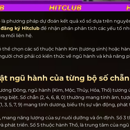
b
là phương pháp dự đoán kết quả xổ số dựa trên nguyên
ẽ
đăng ký Hitclub
để nhận phần phân tích các yếu tố nh
ra mối liên hệ.
ó thể chọn các số thuộc hành Kim (tương sinh) hoặc hà
gười chơi phải có kiến thức về ngũ hành và khả năng p
ật ngũ hành của từng bộ số chẵn
ơng Đông, ngũ hành (Kim, Mộc, Thủy, Hỏa, Thổ) tương ứn
ng biệt. Số chẵn (2, 4, 6, 8, 0) thường mang tính âm, tư
 (1, 3, 5, 7, 9) mang tính dương, biểu thị sự vận động, phát
ổ, mang năng lượng của sự nuôi dưỡng và ổn định. Số 3
và phát triển. Số 5 thuộc hành Thổ, là trung tâm của ng