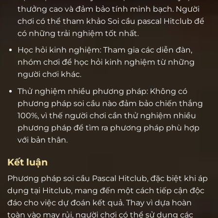
thưởng cao và đảm bảo tính minh bạch. Người
chơi có thể tham khảo Soi cầu pascal Hitclub để
có những trải nghiệm tốt nhất.
Học hỏi kinh nghiệm: Tham gia các diễn đàn,
nhóm chơi để học hỏi kinh nghiệm từ những
người chơi khác.
Thử nghiệm nhiều phương pháp: Không có
phương pháp soi cầu nào đảm bảo chiến thắng
100%, vì thế người chơi cần thử nghiệm nhiều
phương pháp để tìm ra phương pháp phù hợp
với bản thân.
Kết luận
Phương pháp soi cầu Pascal Hitclub, đặc biệt khi áp
dụng tại Hitclub, mang đến một cách tiếp cận độc
đáo cho việc dự đoán kết quả. Thay vì dựa hoàn
toàn vào may rủi, người chơi có thể sử dụng các