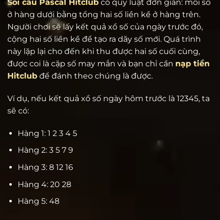
Soi cầu Pascal Hitclub
có quy luật đơn giản: mỗi số
ở hàng dưới bằng tổng hai số liền kề ở hàng trên.
Người chơi sẽ lấy kết quả xổ số của ngày trước đó,
cộng hai số liền kề để tạo ra dãy số mới. Quá trình
này lặp lại cho đến khi thu được hai số cuối cùng,
được coi là cặp số may mắn và bạn chỉ cần
nạp tiền
Hitclub
để đánh theo chúng là được.
Ví dụ, nếu kết quả xổ số ngày hôm trước là 12345, ta
sẽ có:
Hàng 1: 1 2 3 4 5
Hàng 2: 3 5 7 9
Hàng 3: 8 12 16
Hàng 4: 20 28
Hàng 5: 48