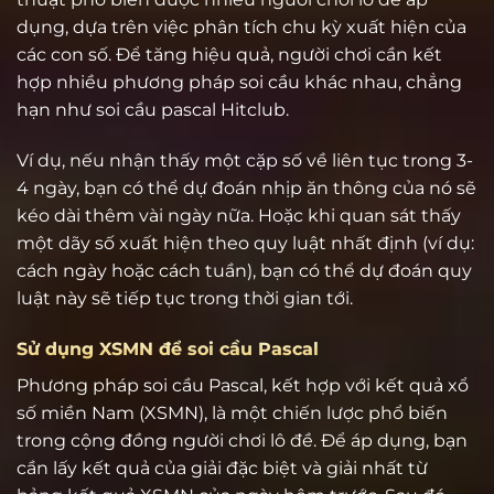
dụng, dựa trên việc phân tích chu kỳ xuất hiện của
các con số. Để tăng hiệu quả, người chơi cần kết
hợp nhiều phương pháp soi cầu khác nhau, chẳng
hạn như soi cầu pascal Hitclub.
Ví dụ, nếu nhận thấy một cặp số về liên tục trong 3-
4 ngày, bạn có thể dự đoán nhịp ăn thông của nó sẽ
kéo dài thêm vài ngày nữa. Hoặc khi quan sát thấy
một dãy số xuất hiện theo quy luật nhất định (ví dụ:
cách ngày hoặc cách tuần), bạn có thể dự đoán quy
luật này sẽ tiếp tục trong thời gian tới.
Sử dụng XSMN để soi cầu Pascal
Phương pháp soi cầu Pascal, kết hợp với kết quả xổ
số miền Nam (XSMN), là một chiến lược phổ biến
trong cộng đồng người chơi lô đề. Để áp dụng, bạn
cần lấy kết quả của giải đặc biệt và giải nhất từ