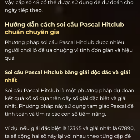
Vậy, cặp số 48 có thể được sử dụng để dự đoán cho
ngày tiếp theo.
Hướng dẫn cách soi cầu Pascal Hitclub
chuẩn chuyên gia
Phương pháp soi cầu Pascal Hitclub được nhiều
người chơi lô đề ưa chuộng vì tính đơn giản và hiệu
quả.
Soi cầu Pascal Hitclub bằng giải độc đắc và giải
nhất
Soi cầu Pascal Hitclub là một phương pháp dự đoán
kết quả xổ số dựa trên dãy số giải đặc biệt và giải
nhất. Phương pháp này sử dụng tam giác Pascal để
tính toán và tìm ra các con số tiềm năng.
Ví dụ, nếu giải đặc biệt là 12345 và giải nhất là 67890,
ta sẽ cộng hai số này lại với nhau theo từng cặp để