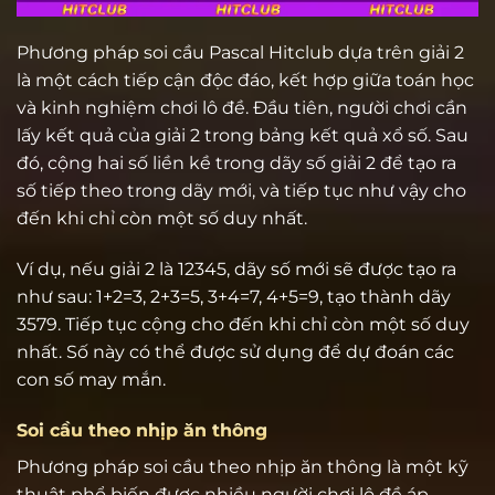
Phương pháp soi cầu Pascal Hitclub dựa trên giải 2
là một cách tiếp cận độc đáo, kết hợp giữa toán học
và kinh nghiệm chơi lô đề. Đầu tiên, người chơi cần
lấy kết quả của giải 2 trong bảng kết quả xổ số. Sau
đó, cộng hai số liền kề trong dãy số giải 2 để tạo ra
số tiếp theo trong dãy mới, và tiếp tục như vậy cho
đến khi chỉ còn một số duy nhất.
Ví dụ, nếu giải 2 là 12345, dãy số mới sẽ được tạo ra
như sau: 1+2=3, 2+3=5, 3+4=7, 4+5=9, tạo thành dãy
3579. Tiếp tục cộng cho đến khi chỉ còn một số duy
nhất. Số này có thể được sử dụng để dự đoán các
con số may mắn.
Soi cầu theo nhịp ăn thông
Phương pháp soi cầu theo nhịp ăn thông là một kỹ
thuật phổ biến được nhiều người chơi lô đề áp