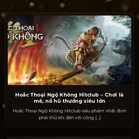
Hoắc Thoại Ngộ Không Hitclub – Chơi là
mê, nổ hũ thưởng siêu lớn
Hoắc Thoại Ngộ Không Hitclub siêu phẩm nhất định
phải thử khi đến với cổng [...]