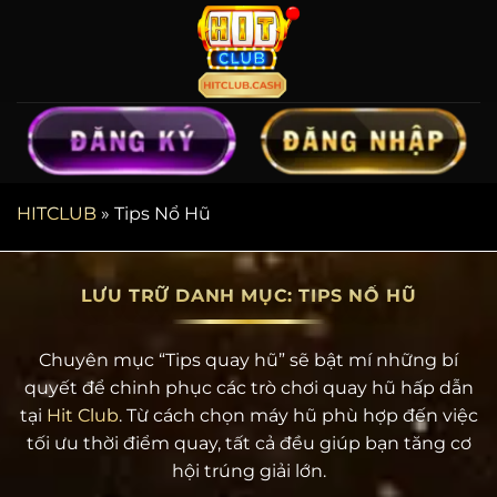
Chuyển
đến
nội
dung
HITCLUB
»
Tips Nổ Hũ
LƯU TRỮ DANH MỤC:
TIPS NỔ HŨ
Chuyên mục “Tips quay hũ” sẽ bật mí những bí
quyết để chinh phục các trò chơi quay hũ hấp dẫn
tại
Hit Club
. Từ cách chọn máy hũ phù hợp đến việc
tối ưu thời điểm quay, tất cả đều giúp bạn tăng cơ
hội trúng giải lớn.