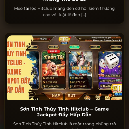
Mèo tài lộc Hitclub mang đến cơ hội kiếm thưởng
cao với luật lệ đơn [...]
Sơn Tinh Thủy Tinh Hitclub – Game
Jackpot Đầy Hấp Dẫn
Sơn Tinh Thủy Tinh Hitclub là một trong những trò