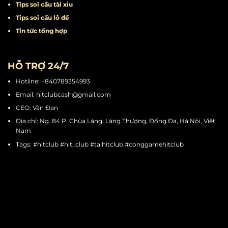
Tips soi cầu tài xỉu
Tips soi cầu lô đề
Tin tức tổng hợp
HỖ TRỢ 24/7
Hotline: +840789354993
Email:
hitclubcash@gmail.com
CEO: Vân Đan
Địa chỉ: Ng. 84 P. Chùa Láng, Láng Thượng, Đống Đa, Hà Nội, Việt
Nam
Tags: #hitclub #hit_club #taihitclub #conggamehitclub