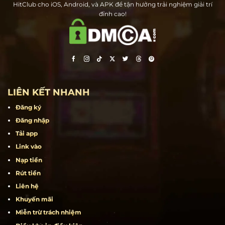
HitClub cho iOS, Android, và APK để tận hưởng trải nghiệm giải trí
đỉnh cao!
LIÊN KẾT NHANH
Đăng ký
Đăng nhập
Tải app
Link vào
Nạp tiền
Rút tiền
Liên hệ
Khuyến mãi
Miễn trừ trách nhiệm