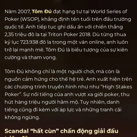
Năm 2007,
Tôm Đú
đạt hạng tư tại World Series of
Poker (WSOP), khẳng định tên tuổi trên đấu trường
quốc tế. Anh tiếp tục ghi dấu ấn với chiến thắng
2,35 triệu đô la tại Triton Poker 2018. Dù từng thua
kỷ lục 723.938 đô la trong một ván online, anh luôn
trở lại mạnh mẽ. Tôm Đú là biểu tượng của sự kiên
cường và tham vọng.
Tôm Đú không chỉ là một người chơi, mà còn là
nguồn cảm hứng cho thế hệ trẻ. Anh xuất hiện trên
các chương trình truyền hình như như “High Stakes
Poker”. Sự nổi tiếng của anh vượt xa giới poker, thu
hút hàng triệu người hâm mộ. Tuy nhiên, danh
tiếng cũng đi kèm với áp lực và những tranh cãi
không ngừng.
Scandal “hất cùn” chấn động giải đấu