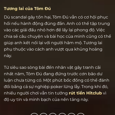
Tương lai của Tôm Đú
Dù scandal gây tổn hại, Tôm Đú vẫn có cơ hội phục
hồi nếu hành động đúng đắn. Anh có thể tập trung
vào các giải đấu nhỏ hơn để lấy lại phong độ. Việc
chia sẻ câu chuyện và bài học của mình cũng có thể
giúp anh kết nối lại với người hâm mộ. Tương lai
phụ thuộc vào cách anh vượt qua khủng hoảng
này.
Từ siêu sao sòng bài đến nhân vật gây tranh cãi
nhất năm, Tôm Đú đang đứng trước cơn bão dư
luận chưa từng có. Một phút bốc đồng có thể đánh
đổi bằng cả sự nghiệp poker lừng lẫy. Trong khi đó,
nhiều người chơi vẫn tin tưởng
rút tiền Hitclub
vì
độ uy tín và minh bạch của nền tảng này.