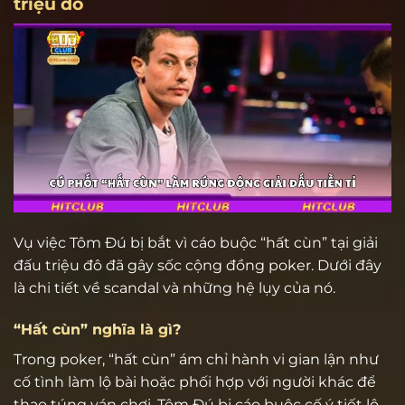
triệu đô
Vụ việc Tôm Đú bị bắt vì cáo buộc “hất cùn” tại giải
đấu triệu đô đã gây sốc cộng đồng poker. Dưới đây
là chi tiết về scandal và những hệ lụy của nó.
“Hất cùn” nghĩa là gì?
Trong poker, “hất cùn” ám chỉ hành vi gian lận như
cố tình làm lộ bài hoặc phối hợp với người khác để
thao túng ván chơi. Tôm Đú bị cáo buộc cố ý tiết lộ