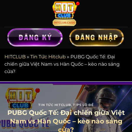
Chuyển
đến
nội
dung
HITCLUB
»
Tin Tức Hitclub
»
PUBG Quốc Tế: Đại
chiến giữa Việt Nam vs Hàn Quốc – kèo nào sáng
cửa?
TIN TỨC HITCLUB
,
TIPS LÔ ĐỀ
PUBG Quốc Tế: Đại chiến giữa Việt
Nam vs Hàn Quốc – kèo nào sáng
cửa?