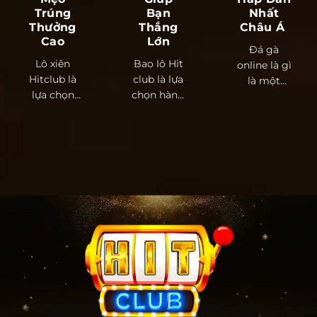
Trúng
Bạn
Nhất
Thưởng
Thắng
Châu Á
Cao
Lớn
Đá gà
Lô xiên
Bao lô Hit
online là gì
Hitclub là
club là lựa
là một
lựa chọn
chọn hàng
trong
hàng đầu
đầu của
những sản
cho những
dân chơi
phẩm giải
người chơi
số đề với
trí trực
yêu thích
[...]
tuyến [...]
lô [...]