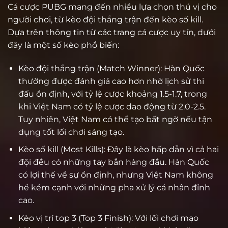
Cá cược PUBG mang đến nhiều lựa chọn thú vị cho
người chơi, từ kèo đội thắng trận đến kèo số kill.
Dựa trên thông tin từ các trang cá cược uy tín, dưới
đây là một số kèo phổ biến:
Kèo đội thắng trận (Match Winner): Hàn Quốc
thường được đánh giá cao hơn nhờ lịch sử thi
đấu ổn định, với tỷ lệ cược khoảng 1.5-1.7, trong
khi Việt Nam có tỷ lệ cược dao động từ 2.0-2.5.
Tuy nhiên, Việt Nam có thể tạo bất ngờ nếu tận
dụng tốt lối chơi sáng tạo.
Kèo số kill (Most Kills): Đây là kèo hấp dẫn vì cả hai
đội đều có những tay bắn hàng đầu. Hàn Quốc
có lợi thế về sự ổn định, nhưng Việt Nam không
hề kém cạnh với những pha xử lý cá nhân đỉnh
cao.
Kèo vị trí top 3 (Top 3 Finish): Với lối chơi mạo