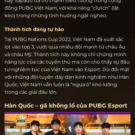
hay Sapauu đã trở thành biểu tượng trong cộng
đồng PUBG Việt Nam, với khả năng “clutch” (lật
kèo) trong những tình huống ngặt nghèo.
Thành tích đáng tự hào
Tại PUBG Nations Cup 2022, Việt Nam đã xuất sắc
lọt vào top 3, vượt qua nhiều đội mạnh từ châu Âu
và châu Mỹ. Thành tích này không chỉ chứng minh
năng lực của các tuyển thủ mà còn cho thấy sự đầu
tư nghiêm túc của Việt Nam vào Esport. Dù đối mặt
với những đội tuyển dày dạn kinh nghiệm như Hàn
Quốc, Việt Nam vẫn luôn là “ngựa ô” khó lường
trong các giải đấu lớn.
Hàn Quốc – gã khổng lồ của PUBG Esport