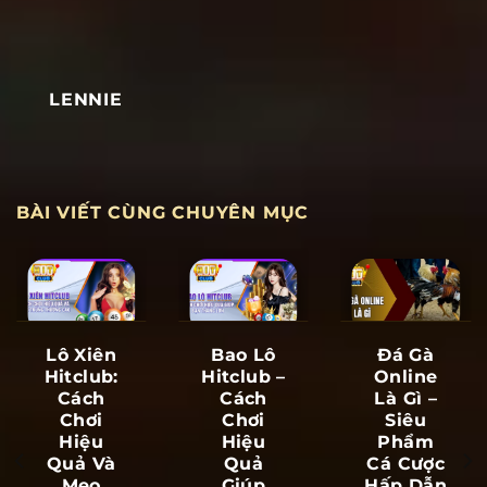
LENNIE
BÀI VIẾT CÙNG CHUYÊN MỤC
Lô Xiên
Bao Lô
Đá Gà
Hitclub:
Hitclub –
Online
Cách
Cách
Là Gì –
Chơi
Chơi
Siêu
Hiệu
Hiệu
Phẩm
Quả Và
Quả
Cá Cược
Mẹo
Giúp
Hấp Dẫn