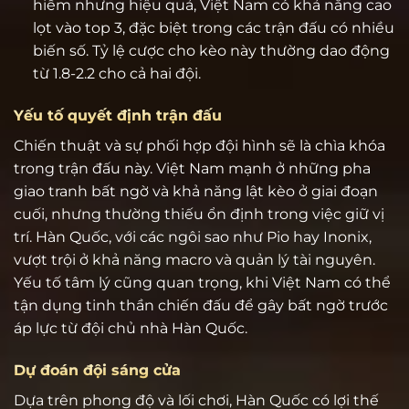
hiểm nhưng hiệu quả, Việt Nam có khả năng cao
lọt vào top 3, đặc biệt trong các trận đấu có nhiều
biến số. Tỷ lệ cược cho kèo này thường dao động
từ 1.8-2.2 cho cả hai đội.
Yếu tố quyết định trận đấu
Chiến thuật và sự phối hợp đội hình sẽ là chìa khóa
trong trận đấu này. Việt Nam mạnh ở những pha
giao tranh bất ngờ và khả năng lật kèo ở giai đoạn
cuối, nhưng thường thiếu ổn định trong việc giữ vị
trí. Hàn Quốc, với các ngôi sao như Pio hay Inonix,
vượt trội ở khả năng macro và quản lý tài nguyên.
Yếu tố tâm lý cũng quan trọng, khi Việt Nam có thể
tận dụng tinh thần chiến đấu để gây bất ngờ trước
áp lực từ đội chủ nhà Hàn Quốc.
Dự đoán đội sáng cửa
Dựa trên phong độ và lối chơi, Hàn Quốc có lợi thế