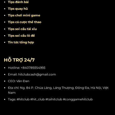
Tips đánh bài
Tips quay hũ
Tips chơi mini game
Tips cá cược thể thao
Tips soi cầu tài xỉu
Tips soi cầu lô đề
Tin tức tổng hợp
HỖ TRỢ 24/7
Hotline: +840789354993
Email:
hitclubcash@gmail.com
CEO: Vân Đan
Địa chỉ: Ng. 84 P. Chùa Láng, Láng Thượng, Đống Đa, Hà Nội, Việt
Nam
Tags: #hitclub #hit_club #taihitclub #conggamehitclub