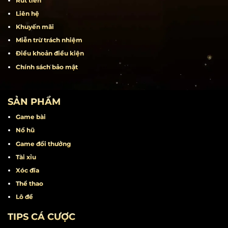
Rút tiền
Liên hệ
Khuyến mãi
Miễn trừ trách nhiệm
Điều khoản điều kiện
Chính sách bảo mật
SẢN PHẨM
Game bài
Nổ hũ
Game đổi thưởng
Tài xỉu
Xóc đĩa
Thể thao
Lô đề
TIPS CÁ CƯỢC