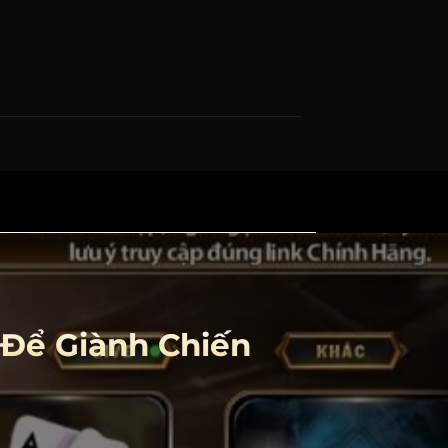
Để Giành Chiến