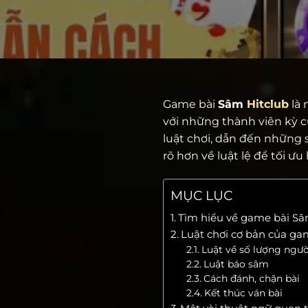
Game bài
Sâm
Hitclub
là 
với những thành viên kỳ c
luật chơi, dẫn đến những s
rõ hơn về luật lệ để tối ư
MỤC LỤC
Tìm hiểu về game bài Sâ
Luật chơi cơ bản của gam
Luật về số lượng người
Luật báo sâm
Cách đánh, chặn bài
Kết thúc ván bài