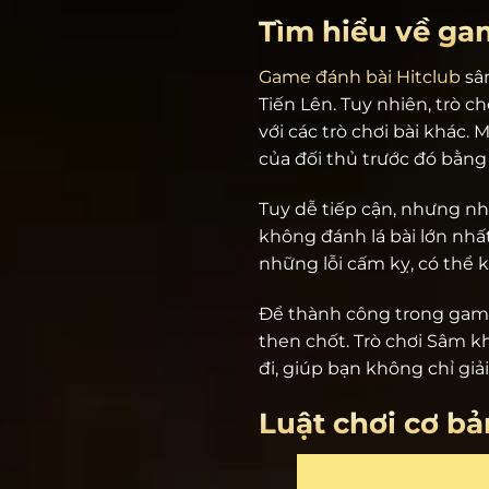
Tìm hiểu về ga
Game đánh bài Hitclub
s
Tiến Lên. Tuy nhiên, trò c
với các trò chơi bài khác.
của đối thủ trước đó bằng
Tuy dễ tiếp cận, nhưng nh
không đánh lá bài lớn nhất
những lỗi cấm kỵ, có thể 
Để thành công trong game 
then chốt. Trò chơi Sâm k
đi, giúp bạn không chỉ giả
Luật chơi cơ bả