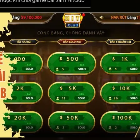
thuộc khi chơi game bài Sâm Hitclub