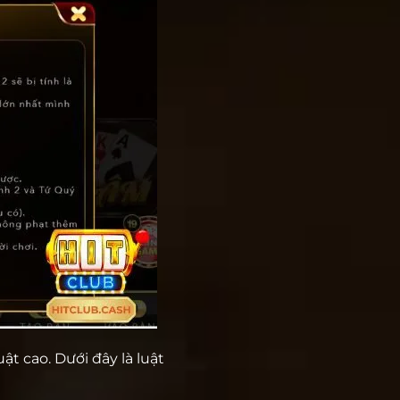
ật cao. Dưới đây là luật