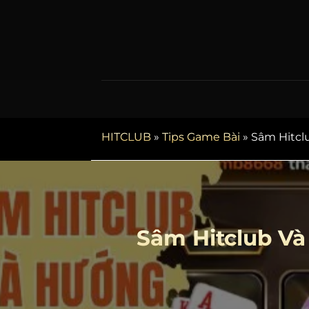
Chuyển
đến
nội
dung
HITCLUB
»
Tips Game Bài
»
Sâm Hitcl
Sâm Hitclub V