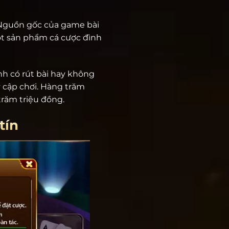
. Nguồn gốc của game bài
một sản phẩm cá cược đình
ịnh có rút bài hay không
 cập chơi. Hàng trăm
trăm triệu đồng.
tín