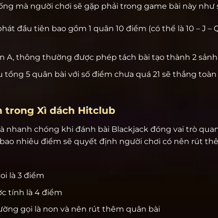
ng mà người chơi sẽ gặp phải trong game bài này như 
phát đầu tiên bao gồm 1 quân 10 điểm (có thể là 10 – J – 
ân A, thông thường được phép tách bài tạo thành 2 sảnh 
u tổng 5 quân bài với số điểm chưa quá 21 sẽ thắng toàn 
 trong Xì dách Hitclub
và nhanh chóng khi đánh bài Blackjack đóng vai trò qu
bao nhiêu điểm sẽ quyết định người chơi có nên rút thêm
oi là 3 điểm
c tính là 4 điểm
ường gọi là non và nên rút thêm quân bài