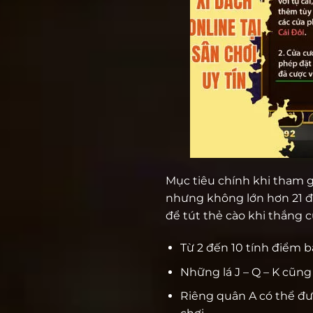
Mục tiêu chính khi tham g
nhưng không lớn hơn 21 đi
để tút thẻ cào khi thắng 
Từ 2 đến 10 tính điểm b
Những lá J – Q – K cũng
Riêng quân A có thể đượ