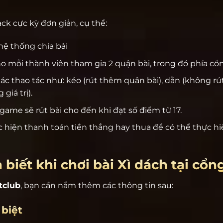
ck cực kỳ đơn giản, cụ thể:
hệ thống chia bài
 mỗi thành viên tham gia 2 quận bài, trong đó phía cổn
các thao tác như: kéo (rút thêm quân bài), dằn (không rú
giá trị).
 game sẽ rút bài cho đến khi đạt số điểm từ 17.
c hiện thanh toán tiền thắng hay thua để có thể thực h
biết khi chơi bài Xì dách tại cổ
tclub
, bạn cần nắm thêm các thông tin sau:
 biệt