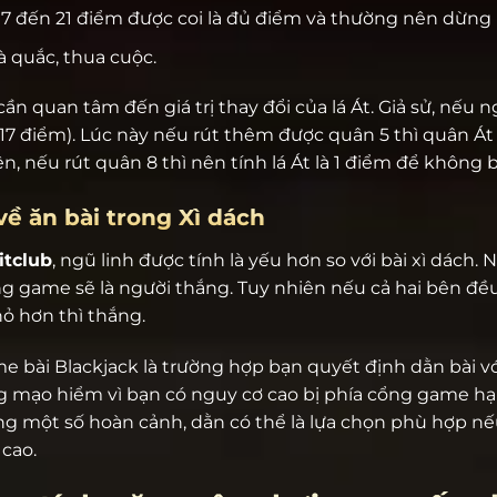
7 đến 21 điểm được coi là đủ điểm và thường nên dừng 
à quắc, thua cuộc.
ần quan tâm đến giá trị thay đổi của lá Át. Giả sử, nếu n
 17 điểm). Lúc này nếu rút thêm được quân 5 thì quân Át
n, nếu rút quân 8 thì nên tính lá Át là 1 điểm để không b
về ăn bài trong Xì dách
itclub
, ngũ linh được tính là yếu hơn so với bài xì dách.
g game sẽ là người thắng. Tuy nhiên nếu cả hai bên đều 
ỏ hơn thì thắng.
me bài Blackjack là trường hợp bạn quyết định dằn bài v
ng mạo hiểm vì bạn có nguy cơ cao bị phía cổng game h
rong một số hoàn cảnh, dằn có thể là lựa chọn phù hợp n
cao.