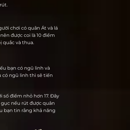
rút.
gười chơi có quân Át và lá
 nên được coi là 10 điểm
ị quắc và thua.
 Nếu bạn có ngũ linh và
có ngũ linh thì sẽ tiến
ới số điểm nhỏ hơn 17. Đây
ạ gục nếu rút được quân
ếu bạn tin rằng khả năng