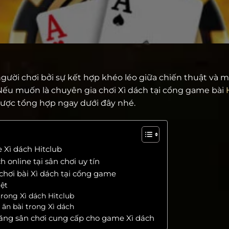
ười chơi bởi sự kết hợp khéo léo giữa chiến thuật và m
Nếu muốn là chuyên gia chơi Xì dách tại cổng game bài
 được tổng hợp ngay dưới đây nhé.
 Xì dách Hitclub
h online tại sân chơi uy tín
chơi bài Xì dách tại cổng game
ệt
rong Xì dách Hitclub
 ăn bài trong Xì dách
ăng sân chơi cung cấp cho game Xì dách