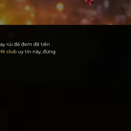
ay rủi để đem đề tiền
Hit club
uy tín này, đừng