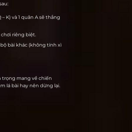
sau:
Q – K) và 1 quân A sẽ thắng
chơi riêng biệt.
bộ bài khác (không tính xì
an trọng mang về chiến
 lá bài hay nên dừng lại.