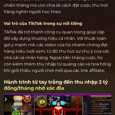
chiến thắng mà còn chia sẻ cách đặt cược, thu hút
hàng nghìn người học theo.
Vai trò của TikTok trong sự nổi tiếng
TikTok đã trở thành công cụ quan trọng giúp cặp
đôi xây dựng thương hiệu cá nhân. Với thuật toán
gợi ý mạnh mẽ, các video của họ nhanh chóng đạt
hàng triệu lượt xem, từ đó thu hút sự chú ý của các
nhà cái và nhãn hàng. Ngoài tiền thắng cược, họ
còn kiếm thêm thu nhập từ quảng cáo và hoa hồng
khi giới thiệu người chơi mới qua các link affiliate.
Hành trình từ tay trắng đến thu nhập 2 tỷ
đồng/tháng nhờ xóc đĩa