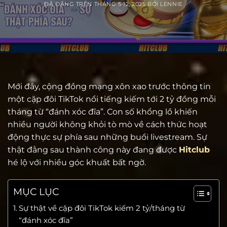
ĐÃ ĐĂNG TRÊN
THÁNG 5 12, 2025
BỞI
LENNIE
Mới đây, cộng đồng mạng xôn xao trước thông tin
một cặp đôi TikTok nổi tiếng kiếm tới 2 tỷ đồng mỗi
tháng từ “đánh xóc đĩa”. Con số khổng lồ khiến
nhiều người không khỏi tò mò về cách thức hoạt
động thực sự phía sau những buổi livestream. Sự
thật đằng sau thành công này đang được
Hitclub
hé lộ với nhiều góc khuất bất ngờ.
MỤC LỤC
Sự thật về cặp đôi TikTok kiếm 2 tỷ/tháng từ
“đánh xóc đĩa”