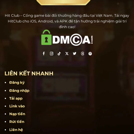
Hit Club – Cổng game bài đổi thưởng hàng đầu tại Việt Nam. Tải ngay
HitClub cho iOS, Android, và APK để tận hưởng trải nghiệm giải trí
đỉnh cao!
LIÊN KẾT NHANH
Đăng ký
Đăng nhập
Tải app
Link vào
Nạp tiền
Rút tiền
Liên hệ