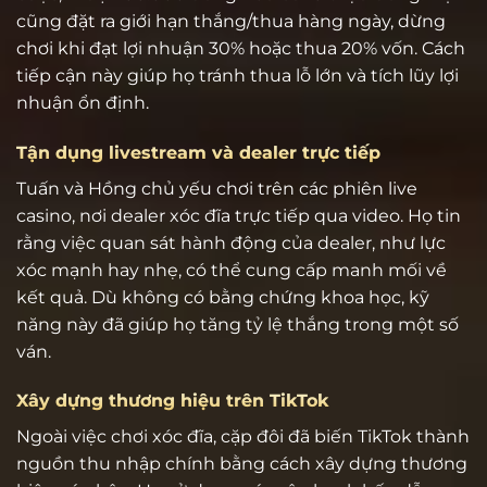
cũng đặt ra giới hạn thắng/thua hàng ngày, dừng
chơi khi đạt lợi nhuận 30% hoặc thua 20% vốn. Cách
tiếp cận này giúp họ tránh thua lỗ lớn và tích lũy lợi
nhuận ổn định.
Tận dụng livestream và dealer trực tiếp
Tuấn và Hồng chủ yếu chơi trên các phiên live
casino, nơi dealer xóc đĩa trực tiếp qua video. Họ tin
rằng việc quan sát hành động của dealer, như lực
xóc mạnh hay nhẹ, có thể cung cấp manh mối về
kết quả. Dù không có bằng chứng khoa học, kỹ
năng này đã giúp họ tăng tỷ lệ thắng trong một số
ván.
Xây dựng thương hiệu trên TikTok
Ngoài việc chơi xóc đĩa, cặp đôi đã biến TikTok thành
nguồn thu nhập chính bằng cách xây dựng thương