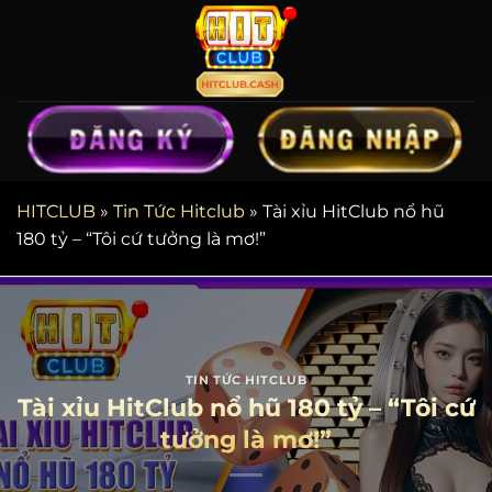
Chuyển
đến
nội
dung
HITCLUB
»
Tin Tức Hitclub
»
Tài xỉu HitClub nổ hũ
180 tỷ – “Tôi cứ tưởng là mơ!”
TIN TỨC HITCLUB
Tài xỉu HitClub nổ hũ 180 tỷ – “Tôi cứ
tưởng là mơ!”