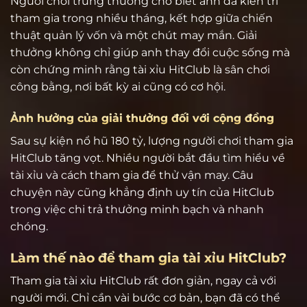
Người chơi trúng thưởng cho biết anh đã kiên trì
tham gia trong nhiều tháng, kết hợp giữa chiến
thuật quản lý vốn và một chút may mắn. Giải
thưởng không chỉ giúp anh thay đổi cuộc sống mà
còn chứng minh rằng tài xỉu HitClub là sân chơi
công bằng, nơi bất kỳ ai cũng có cơ hội.
Ảnh hưởng của giải thưởng đối với cộng đồng
Sau sự kiện nổ hũ 180 tỷ, lượng người chơi tham gia
HitClub tăng vọt. Nhiều người bắt đầu tìm hiểu về
tài xỉu và cách tham gia để thử vận may. Câu
chuyện này cũng khẳng định uy tín của HitClub
trong việc chi trả thưởng minh bạch và nhanh
chóng.
Làm thế nào để tham gia tài xỉu HitClub?
Tham gia tài xỉu HitClub rất đơn giản, ngay cả với
người mới. Chỉ cần vài bước cơ bản, bạn đã có thể