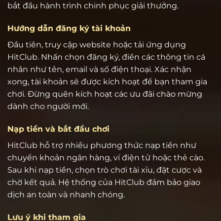
bắt đầu hành trình chinh phục giải thưởng.
Hướng dẫn đăng ký tài khoản
Đầu tiên, truy cập website hoặc tải ứng dụng
HitClub. Nhấn chọn đăng ký, điền các thông tin cá
nhân như tên, email và số điện thoại. Xác nhận
xong, tài khoản sẽ được kích hoạt để bạn tham gia
chơi. Đừng quên kích hoạt các ưu đãi chào mừng
dành cho người mới.
Nạp tiền và bắt đầu chơi
HitClub hỗ trợ nhiều phương thức nạp tiền như
chuyển khoản ngân hàng, ví điện tử hoặc thẻ cào.
Sau khi nạp tiền, chọn trò chơi tài xỉu, đặt cược và
chờ kết quả. Hệ thống của HitClub đảm bảo giao
dịch an toàn và nhanh chóng.
Lưu ý khi tham gia