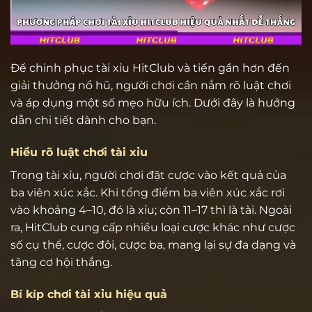
Để chinh phục tài xỉu HitClub và tiến gần hơn đến
giải thưởng nổ hũ, người chơi cần nắm rõ luật chơi
và áp dụng một số mẹo hữu ích. Dưới đây là hướng
dẫn chi tiết dành cho bạn.
Hiểu rõ luật chơi tài xỉu
Trong tài xỉu, người chơi đặt cược vào kết quả của
ba viên xúc xắc. Khi tổng điểm ba viên xúc xắc rơi
vào khoảng 4–10, đó là xỉu; còn 11–17 thì là tài. Ngoài
ra, HitClub cung cấp nhiều loại cược khác như cược
số cụ thể, cược đôi, cược ba, mang lại sự đa dạng và
tăng cơ hội thắng.
Bí kíp chơi tài xỉu hiệu quả