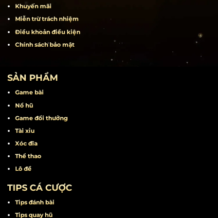
Khuyến mãi
Miễn trừ trách nhiệm
Điều khoản điều kiện
Chính sách bảo mật
SẢN PHẨM
Game bài
Nổ hũ
Game đổi thưởng
Tài xỉu
Xóc đĩa
Thể thao
Lô đề
TIPS CÁ CƯỢC
Tips đánh bài
Tips quay hũ