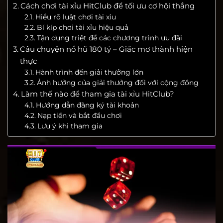
Cách chơi tài xỉu HitClub để tối ưu cơ hội thắng
Hiểu rõ luật chơi tài xỉu
Bí kíp chơi tài xỉu hiệu quả
Tận dụng triệt để các chương trình ưu đãi
Câu chuyện nổ hũ 180 tỷ – Giấc mơ thành hiện
thực
Hành trình đến giải thưởng lớn
Ảnh hưởng của giải thưởng đối với cộng đồng
Làm thế nào để tham gia tài xỉu HitClub?
Hướng dẫn đăng ký tài khoản
Nạp tiền và bắt đầu chơi
Lưu ý khi tham gia