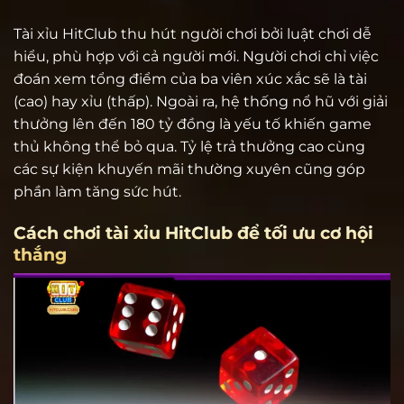
Tài xỉu HitClub thu hút người chơi bởi luật chơi dễ
hiểu, phù hợp với cả người mới. Người chơi chỉ việc
đoán xem tổng điểm của ba viên xúc xắc sẽ là tài
(cao) hay xỉu (thấp). Ngoài ra, hệ thống nổ hũ với giải
thưởng lên đến 180 tỷ đồng là yếu tố khiến game
thủ không thể bỏ qua. Tỷ lệ trả thưởng cao cùng
các sự kiện khuyến mãi thường xuyên cũng góp
phần làm tăng sức hút.
Cách chơi tài xỉu HitClub để tối ưu cơ hội
thắng