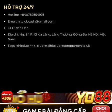
HỖ TRỢ 24/7
Hotline: +840789354993
Email:
hitclubcash@gmail.com
CEO: Vân Đan
Địa chỉ: Ng. 84 P. Chùa Láng, Láng Thượng, Đống Đa, Hà Nội, Việt
Nam
Tags: #hitclub #hit_club #taihitclub #conggamehitclub
BẢN QUYỀN THUỘC VỀ HITCLUB.CASH 2026 ©