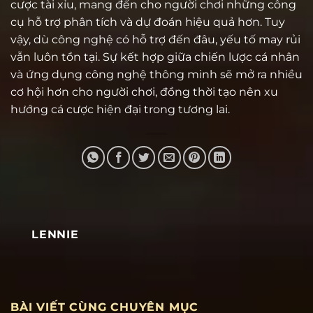
cược tài xỉu, mang đến cho người chơi những công
cụ hỗ trợ phân tích và dự đoán hiệu quả hơn. Tuy
vậy, dù công nghệ có hỗ trợ đến đâu, yếu tố may rủi
vẫn luôn tồn tại. Sự kết hợp giữa chiến lược cá nhân
và ứng dụng công nghệ thông minh sẽ mở ra nhiều
cơ hội hơn cho người chơi, đồng thời tạo nên xu
hướng cá cược hiện đại trong tương lai.
LENNIE
BÀI VIẾT CÙNG CHUYÊN MỤC