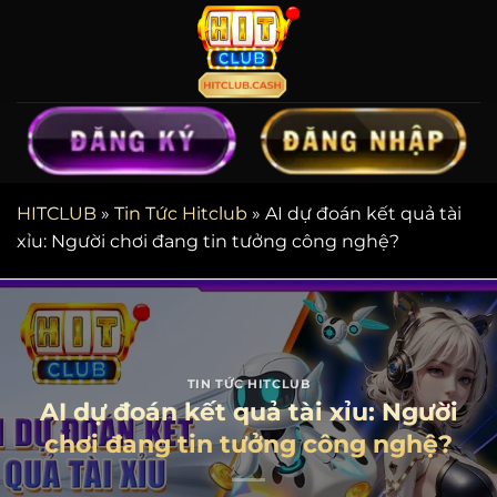
Chuyển
đến
nội
dung
HITCLUB
»
Tin Tức Hitclub
»
AI dự đoán kết quả tài
xỉu: Người chơi đang tin tưởng công nghệ?
TIN TỨC HITCLUB
AI dự đoán kết quả tài xỉu: Người
chơi đang tin tưởng công nghệ?