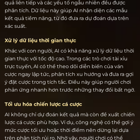
quả liên tiếp và các yếu tố ngẫu nhiên đều được
phân tích. Dữ liệu này giúp AI nhận diện các mẫu
kết quả tiềm năng, từ đó đưa ra dự đoán dựa trên
xác suất.
Xử lý dữ liệu thời gian thực
Khác với con người, AI có khả năng xử lý dữ liệu thời
gian thực với tốc độ cao. Trong các trò chơi tài xỉu
trực tuyến, AI có thể theo dõi diễn biến của ván
cược ngay lập tức, phân tích xu hướng và đưa ra gợi
ý đặt cược trong tích tắc. Điều này giúp người chơi
phản ứng nhanh hơn trước những thay đổi bất ngờ.
Tối ưu hóa chiến lược cá cược
AI không chỉ dự đoán kết quả mà còn đề xuất chiến
lược cá cược phù hợp. Ví dụ, công nghệ có thể gợi ý
mức cược tối ưu hoặc thời điểm nên dừng lại dựa
trên phân tích rủi ro. Nhờ vậy, người chơi có thể