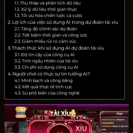
Thu thập và phân tích dữ liệu
Xử lý dữ liệu thời gian thực
Tối ưu hóa chiến lược cá cược
Lợi ích của việc sử dụng AI trong dự đoán tài xỉu
Tăng độ chính xác dự đoán
Tiết kiệm thời gian và công sức
Giảm thiểu rủi ro cảm xúc
Thách thức khi sử dụng AI dự đoán tài xỉu
Độ tin cậy của công cụ AI
Tính ngẫu nhiên của tài xỉu
Chi phí sử dụng công cụ AI
Người chơi có thực sự tin tưởng AI?
Minh bạch và công bằng
Kết quả thực tế tích cực
Sự phổ biến của công nghệ