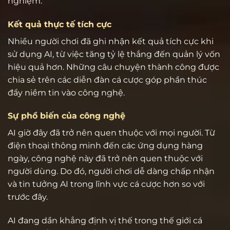
nghiệm.
Kết quả thực tế tích cực
Nhiều người chơi đã ghi nhận kết quả tích cực khi
sử dụng AI, từ việc tăng tỷ lệ thắng đến quản lý vốn
hiệu quả hơn. Những câu chuyện thành công được
chia sẻ trên các diễn đàn cá cược góp phần thúc
đẩy niềm tin vào công nghệ.
Sự phổ biến của công nghệ
AI giờ đây đã trở nên quen thuộc với mọi người. Từ
điện thoại thông minh đến các ứng dụng hàng
ngày, công nghệ này đã trở nên quen thuộc với
người dùng. Do đó, người chơi dễ dàng chấp nhận
và tin tưởng AI trong lĩnh vực cá cược hơn so với
trước đây.
AI đang dần khẳng định vị thế trong thế giới cá