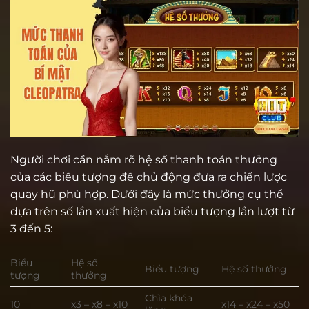
Người chơi cần nắm rõ hệ số thanh toán thưởng
của các biểu tượng để chủ động đưa ra chiến lược
quay hũ phù hợp. Dưới đây là mức thưởng cụ thể
dựa trên số lần xuất hiện của biểu tượng lần lượt từ
3 đến 5:
Biểu
Hệ số
Biểu tượng
Hệ số thưởng
tượng
thưởng
Chìa khóa
10
x3 – x8 – x10
x14 – x24 – x50