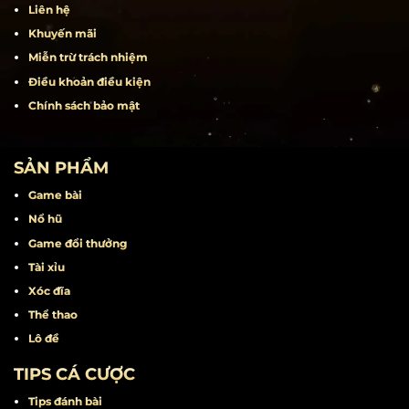
Liên hệ
Khuyến mãi
Miễn trừ trách nhiệm
Điều khoản điều kiện
Chính sách bảo mật
SẢN PHẨM
Game bài
Nổ hũ
Game đổi thưởng
Tài xỉu
Xóc đĩa
Thể thao
Lô đề
TIPS CÁ CƯỢC
Tips đánh bài