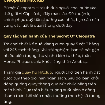
Bí mật Cleopatra Hitclub đưa người chơi bước vào
thế giới Ai Cập cổ đại đầy màu sắc. Để thuận lợi
chinh phục quỹ tiền thưởng cao nhất, bạn cần nắm
vững các luật lệ quan trọng dưới đây:
Quy tắc vận hành của The Secret Of Cleopatra
Trò chơi thiết kế dưới dạng cuộn quay 5 cột 3 hàng
với 243 cách thắng. Khi trải nghiệm, bạn sẽ bắt gặp
nhiều biểu tượng thú vị như kim tự tháp, thần
Horus, Pharaon, chìa khóa lăng, thần Anubis,…
Tham gia
quay hũ Hitclub
, người chơi tiến hành đặt
cược tùy theo giới hạn ngân sách. Sau đó, bạn khởi
động guồng quay thông qua nút chức năng trên
màn hình. Dựa trên biểu tượng xuất hiện ở dòng
thanh toán, hội viên nhận thưởng theo hệ số tương
ứng.