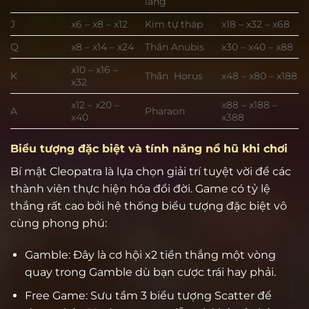
lăng
J
x6 – x8 – x12
Kim tự tháp
x18 – x32 – x68
Q
x8 – x14 – x24
Thần Anubis
x30 – x40 – x88
x10 – x16 –
K
Thần Horus
x48 – x80 – x188
x32
x12 – x20 –
x88 – x188 –
A
Pharaon
x40
x388
Biểu tượng đặc biệt và tính năng nổ hũ khi chơi
Bí mật Cleopatra là lựa chọn giải trí tuyệt vời để các
thành viên thực hiện hóa đổi đời. Game có tỷ lệ
thắng rất cao bởi hệ thống biểu tượng đặc biệt vô
cùng phong phú:
Gamble: Đây là cơ hội x2 tiền thắng một vòng
quay trong Gamble dù bạn cược trái hay phải.
Free Game: Sưu tầm 3 biểu tượng Scatter để