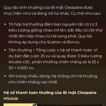
Quy tắc tính thưởng của Bí mật Cleopatra được
thực hiện như cá dòng nổ hũ khác. Cụ thể như sau:
Tổ hợp trả thưởng đảm bảo nguyên tắc có từ 3
biểu tượng giống nhau trở lên, bắt đầu từ cột thứ
nhất liên tiếp nhau từ trái sang phải. Quy tắc
không áp dụng cho Scatter và Bonus.
Tiền thưởng = Tổng cược x hệ số thanh toán. Ví
dụ bạn đặt cược 25 xu và quay được 3 biểu tượng
Anubis x30 , phần thưởng chiến thắng sẽ là 25 x
30 = 4.500 xu.
Khi trúng nhiều dòng, hệ thống chỉ trả thưởng
cho chiến thắng cao nhất.
Hệ số thanh toán thưởng của Bí mật Cleopatra
Hitclub