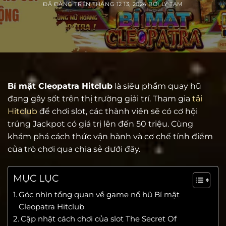
ĐÃ ĐĂNG TRÊN
THÁNG 12 13, 2024
BỞI
LÝ TAM
Bí mật Cleopatra Hitclub
là siêu phẩm quay hũ
đang gây sốt trên thị trường giải trí. Tham gia
tải
Hitclub
để chơi slot, các thành viên sẽ có cơ hội
trúng Jackpot có giá trị lên đến 50 triệu. Cùng
khám phá cách thức vận hành và cơ chế tính điểm
của trò chơi qua chia sẻ dưới đây.
MỤC LỤC
Góc nhìn tổng quan về game nổ hũ Bí mật
Cleopatra Hitclub
Cập nhật cách chơi của slot The Secret Of