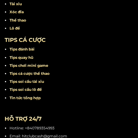
Tài xỉu
Xóc đĩa
Thể thao
Lô đề
TIPS CÁ CƯỢC
Tips đánh bài
Tips quay hũ
Tips chơi mini game
Tips cá cược thể thao
Tips soi cầu tài xỉu
Tips soi cầu lô đề
Tin tức tổng hợp
HỖ TRỢ 24/7
Hotline: +840789354993
Email:
hitclubcash@gmail.com