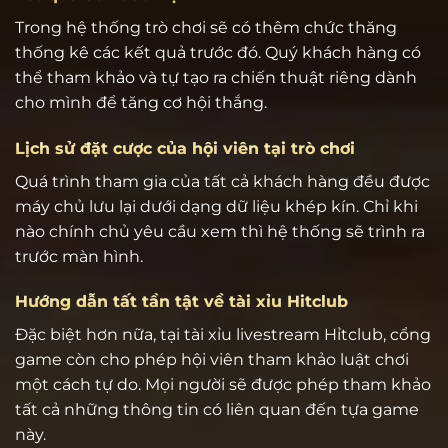
Trong hệ thống trò chơi sẽ có thêm chức thăng
thống kê các kết quả trước đó. Quý khách hàng có
thể tham khảo và tự tạo ra chiến thuật riêng dành
cho mình để tăng cơ hội thắng.
Lịch sử đặt cược của hội viên tại trò chơi
Quá trình tham gia của tất cả khách hàng đều được
máy chủ lưu lại dưới dạng dữ liệu khép kín. Chỉ khi
nào chính chủ yêu cầu xem thì hệ thống sẽ trình ra
trước màn hình.
Hướng dẫn tất tần tật về tài xỉu Hitclub
Đặc biệt hơn nữa, tại tài xỉu livestream Hỉtclub, cổng
game còn cho phép hội viên tham khảo luật chơi
một cách tự do. Mọi người sẽ được phép tham khảo
tất cả những thông tin có liên quan đến tựa game
này.