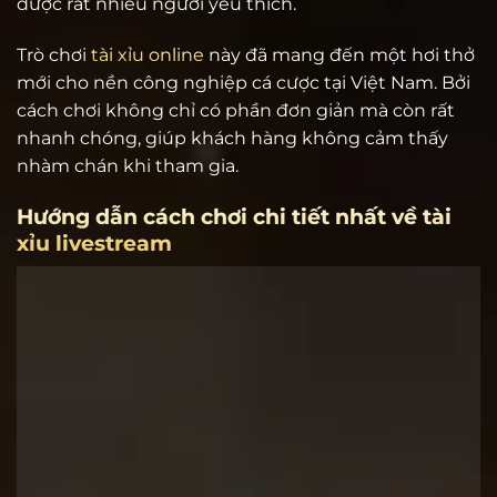
được rất nhiều người yêu thích.
Trò chơi
tài xỉu online
này đã mang đến một hơi thở
mới cho nền công nghiệp cá cược tại Việt Nam. Bởi
cách chơi không chỉ có phần đơn giản mà còn rất
nhanh chóng, giúp khách hàng không cảm thấy
nhàm chán khi tham gia.
Hướng dẫn cách chơi chi tiết nhất về tài
xỉu livestream