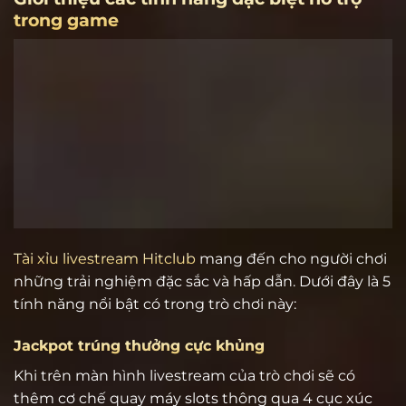
trong game
Tài xỉu livestream Hitclub
mang đến cho người chơi
những trải nghiệm đặc sắc và hấp dẫn. Dưới đây là 5
tính năng nổi bật có trong trò chơi này:
Jackpot trúng thưởng cực khủng
Khi trên màn hình livestream của trò chơi sẽ có
thêm cơ chế quay máy slots thông qua 4 cục xúc