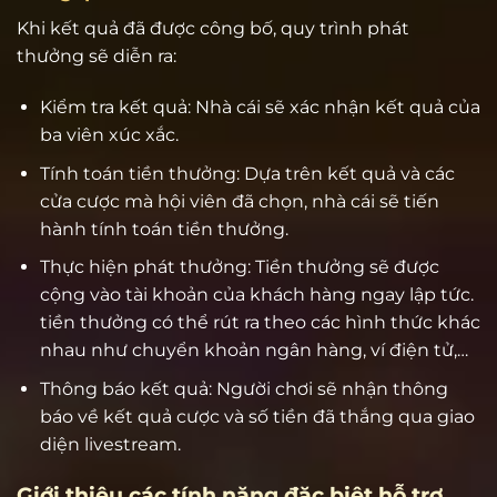
Khi kết quả đã được công bố, quy trình phát
thưởng sẽ diễn ra:
Kiểm tra kết quả: Nhà cái sẽ xác nhận kết quả của
ba viên xúc xắc.
Tính toán tiền thưởng: Dựa trên kết quả và các
cửa cược mà hội viên đã chọn, nhà cái sẽ tiến
hành tính toán tiền thưởng.
Thực hiện phát thưởng: Tiền thưởng sẽ được
cộng vào tài khoản của khách hàng ngay lập tức.
tiền thưởng có thể rút ra theo các hình thức khác
nhau như chuyển khoản ngân hàng, ví điện tử,…
Thông báo kết quả: Người chơi sẽ nhận thông
báo về kết quả cược và số tiền đã thắng qua giao
diện livestream.
Giới thiệu các tính năng đặc biệt hỗ trợ