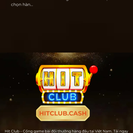
chọn hàng
đóng vai
thức cá
đầu đối với
trò quan
cược ít
các người
trọng
được
chơi yêu
trong việc
người chơi
[...]
giúp người
quan tâm
[...]
[...]
Hit Club – Cổng game bài đổi thưởng hàng đầu tại Việt Nam. Tải ngay