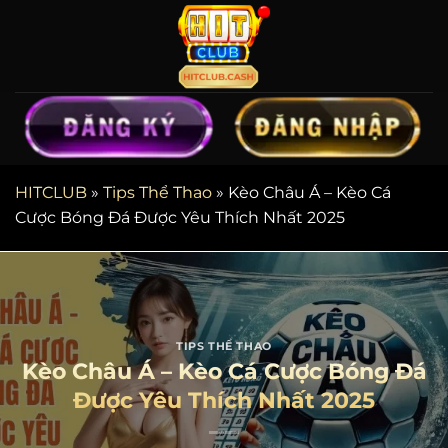
Chuyển
đến
nội
dung
HITCLUB
»
Tips Thể Thao
»
Kèo Châu Á – Kèo Cá
Cược Bóng Đá Được Yêu Thích Nhất 2025
TIPS THỂ THAO
Kèo Châu Á – Kèo Cá Cược Bóng Đá
Được Yêu Thích Nhất 2025