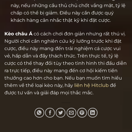
này, nếu những cầu thủ chủ chốt vắng mặt, tỷ lệ
chấp có thể bị giảm. Điều này cần được quý
khách hàng cân nhắc thật kỹ khi đặt cược.
Kèo châu Á
có cách chơi đơn giản nhưng rất thú vị.
Người chơi cần nghiên cứu kỹ lưỡng trước khi đặt
cược, điều này mang đến trải nghiệm cá cược vui
vẻ, hấp dẫn và đầy thách thức. Trên thực tế, tỷ lệ
cược có thể thay đổi tùy theo tình hình thi đấu diễn
ra trực tiếp, điều này mang đến cơ hội kiếm tiền
thưởng cao hơn cho bạn. Nếu bạn muốn tìm hiểu
thêm về thể loại kèo này, hãy
liên hệ Hitclub
để
được tư vấn và giải đáp mọi thắc mắc.