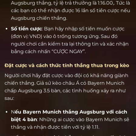
Augsburg thắng, tỷ lệ trả thưởng là 1:16.00,. Tức là
các bạn có thể nhận được 16 lần số tiền cược nếu
Augsburg chiến thắng.
Số tiền cược
: Bạn hãy nhập số tiền muốn cược
(đơn vị: VND) vào ô trống tương ứng. Sau đó
người chơi cần kiểm tra lại thông tin và xác nhận
bằng cách nhấn “CƯỢC NGAY”.
Đặt cược và cách thức tính thắng thua trong kèo
Người chơi hãy đặt cược vào đội có khả năng giành
chiến thắng. Giả sử kèo châu Á có Bayern Munich
chấp Augsburg 3.5 bàn, các tình huống xảy ra như
sau:
N
ếu Bayern Munich thắng Augsburg với cách
biệt 4 bàn
: Những ai cược vào Bayern Munich sẽ
thắng và nhận được tiền với tỷ lệ 1.11.