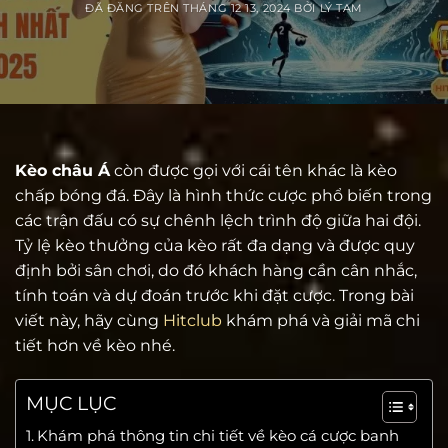
ĐÃ ĐĂNG TRÊN
THÁNG 12 13, 2024
BỞI
LÝ TAM
Kèo châu Á
còn được gọi với cái tên khác là kèo
chấp bóng đá. Đây là hình thức cược phổ biến trong
các trận đấu có sự chênh lệch trình độ giữa hai đội.
Tỷ lệ kèo thưởng của kèo rất đa dạng và được quy
định bởi sân chơi, do đó khách hàng cần cân nhắc,
tính toán và dự đoán trước khi đặt cược. Trong bài
viết này, hãy cùng
Hitclub
khám phá và giải mã chi
tiết hơn về kèo nhé.
MỤC LỤC
Khám phá thông tin chi tiết về kèo cá cược banh