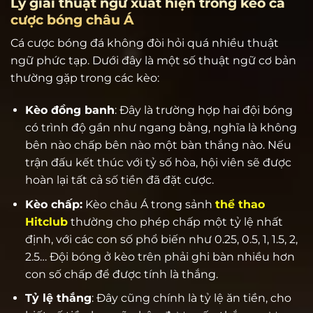
Lý giải thuật ngữ xuất hiện trong kèo cá
cược bóng châu Á
Cá cược bóng đá không đòi hỏi quá nhiều thuật
ngữ phức tạp. Dưới đây là một số thuật ngữ cơ bản
thường gặp trong các kèo:
Kèo đồng banh
: Đây là trường hợp hai đội bóng
có trình độ gần như ngang bằng, nghĩa là không
bên nào chấp bên nào một bàn thắng nào. Nếu
trận đấu kết thúc với tỷ số hòa, hội viên sẽ được
hoàn lại tất cả số tiền đã đặt cược.
Kèo chấp:
Kèo châu Á trong sảnh
thể thao
Hitclub
thường cho phép chấp một tỷ lệ nhất
định, với các con số phổ biến như 0.25, 0.5, 1, 1.5, 2,
2.5… Đội bóng ở kèo trên phải ghi bàn nhiều hơn
con số chấp để được tính là thắng.
Tỷ lệ thắng
: Đây cũng chính là tỷ lệ ăn tiền, cho