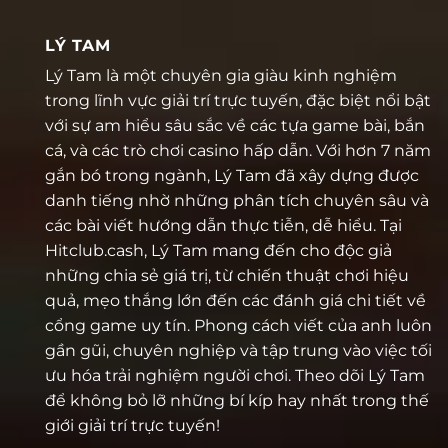
LÝ TAM
Lý Tam là một chuyên gia giàu kinh nghiệm
trong lĩnh vực giải trí trực tuyến, đặc biệt nổi bật
với sự am hiểu sâu sắc về các tựa game bài, bắn
cá, và các trò chơi casino hấp dẫn. Với hơn 7 năm
gắn bó trong ngành, Lý Tam đã xây dựng được
danh tiếng nhờ những phân tích chuyên sâu và
các bài viết hướng dẫn thực tiễn, dễ hiểu. Tại
Hitclub.cash, Lý Tam mang đến cho độc giả
những chia sẻ giá trị, từ chiến thuật chơi hiệu
quả, mẹo thắng lớn đến các đánh giá chi tiết về
cổng game uy tín. Phong cách viết của anh luôn
gần gũi, chuyên nghiệp và tập trung vào việc tối
ưu hóa trải nghiệm người chơi. Theo dõi Lý Tam
để không bỏ lỡ những bí kíp hay nhất trong thế
giới giải trí trực tuyến!