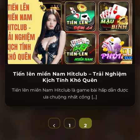
Tiến lên miền Nam Hitclub – Trải Nghiệm
Kịch Tính Khó Quên
Tiến lên miền Nam Hitclub là game bài hấp dẫn được
ưa chuộng nhất cổng [...]
1
2