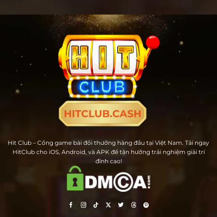
Hit Club – Cổng game bài đổi thưởng hàng đầu tại Việt Nam. Tải ngay
HitClub cho iOS, Android, và APK để tận hưởng trải nghiệm giải trí
đỉnh cao!