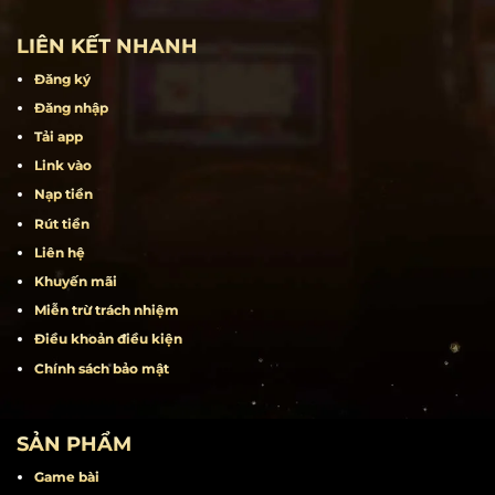
LIÊN KẾT NHANH
Đăng ký
Đăng nhập
Tải app
Link vào
Nạp tiền
Rút tiền
Liên hệ
Khuyến mãi
Miễn trừ trách nhiệm
Điều khoản điều kiện
Chính sách bảo mật
SẢN PHẨM
Game bài