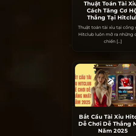
Thuật Toán Tài Xỉ
Cách Tăng Cơ Hộ
Thắng Tại Hitclu
Thuật toán tài xỉu tại cổn
Hitclub luôn mở ra những 
chiến [...]
Bắt Cầu Tài Xỉu Hit
Dễ Chơi Dễ Thắng 
Năm 2025