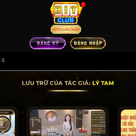
 5
LƯU TRỮ CỦA TÁC GIẢ:
LÝ TAM